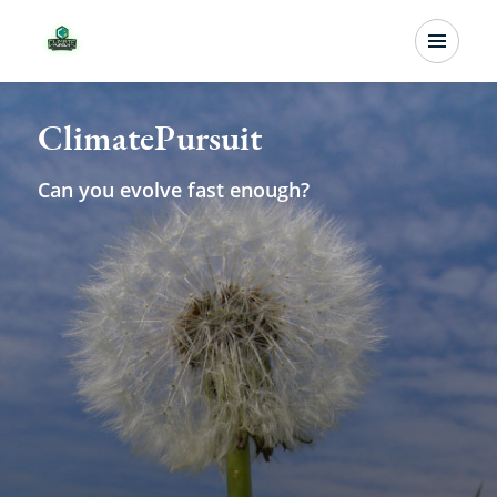
Overslaan
Menu
en
naar
ClimatePursuit
de
inhoud
Can you evolve fast enough?
gaan