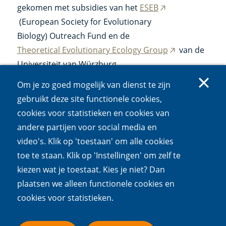
gekomen met subsidies van het
ESEB
(externe
(European Society for Evolutionary
link)
Biology) Outreach Fund en de
Theoretical Evolutionary Ecology Group
van de
(externe
Universiteit van Würzburg.
link)
Om je zo goed mogelijk van dienst te zijn
Je honderd jaar gaat nu in...
gebruikt deze site functionele cookies,
Contact:
de
cookies voor statistieken en cookies van
sectie
Wetenschapscommunicatie
(algemene
andere partijen voor social media en
content & vragen educatie)
video's. Klik op 'toestaan' om alle cookies
toe te staan. Klik op 'Instellingen' om zelf te
Climate Pursuit is gebaseerd op een idee van
kiezen wat je toestaat. Kies je niet? Dan
onderzoeker Marleen Cobben en gemaakt in
plaatsen we alleen functionele cookies en
samenwerking met het NIOO-KNAW en iTZiT Visual
cookies voor statistieken.
Technology, mede-gefinancierd door NWO-ALW