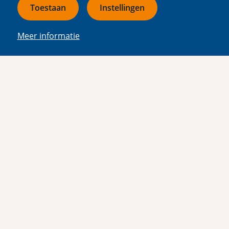
Info voor leerkrachten:
Toestaan
Instellingen
Climate Pursuit is te gebruiken voor de
Meer informatie
onderwerpen Evolutie, Populatiedynamica en
Klimaatverandering. De game geeft een
wetenschappelijk onderbouwde weergave van
1. processen onder klimaatverandering:
areaalverschuivingen en de meest voorkomende
micro-evolutionaire processen als gevolg daarvan
2. populatie-dynamica en dichtheidsafhankelijke
processen daarin.
Andere natuurlijke processen zijn ondergeschikt
gemaakt aan de speelbaarheid.